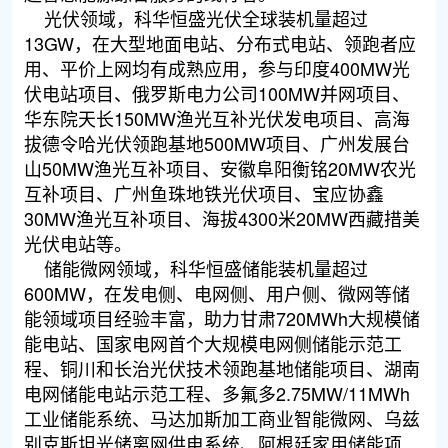
光伏领域，科华恒盛光伏全球装机量超过
13GW，在大型地面电站、分布式电站、领跑者应
用、平价上网均有成熟应用，参与印度400MW光
伏电站项目、俄罗斯电力公司100MW并网项目、
华东院天长150MW渔光互补光伏发电项目、高海
拔德令哈光伏领跑基地500MW项目、广州发展台
山50MW渔光互补项目、安徽阜阳衡铭20MW农光
互补项目、广州鱼珠地铁光伏项目、宝应协鑫
30MW渔光互补项目、海拔4300米20MW西藏措美
光伏电站等。
储能微网领域，科华恒盛储能装机量超过
600MW，在发电侧、电网侧、用户侧、微网等储
能领域项目经验丰富，助力甘肃720MWh大规模储
能电站、国家电网首个大规模电网侧储能示范工
程、铜川和长治光伏技术领跑基地储能项目、湖南
电网储能电站示范工程、多氟多2.75MW/11MWh
工业储能系统、马达加斯加工商业智能微网、乌兹
别克斯坦光储离网供电系统、阿根廷家用储能项