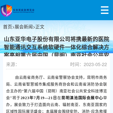
首页
>
展会新闻
>
正文
山东亚华电子股份有限公司将携最新的医院
智能通讯交互系统软硬件一体化综合解决方
案亮相第六届中国（昆明）南亚社会公共安
全科技博览会
来源：
时间：2023-05-22
由云南省商务厅、云南省警察协会支持，昆明市商务
局、云南省智慧城市集成服务商协会和云南省消防协会联
合主办的“第六届中国（昆明）南亚社会公共安全科技博览
会”将于
202
3年7
月
19
—
21
日
在
昆明滇池国际会展中心
举
办，展会致力于打造面向云南、辐射南亚、东南亚国家的
区域性国际展览盛会；
本届展会围绕安防、消防·应急救援