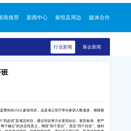
展商推荐
新闻中心
展馆及周边
媒体合作
行业新闻
展会新闻
开班
监警衔的154人参加培训，这是省公安厅举办参训人数最多、规模最
“四必训”是规定科目，通过培训努力从更高站位、更高标准、更严
个确立”的决定性意义，增强“四个意识”、坚定“四个自信”、做到