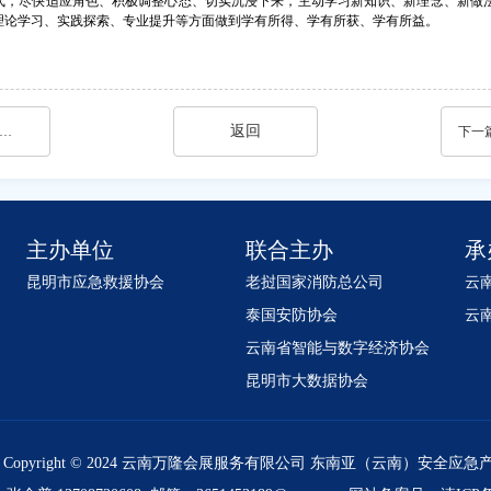
模式，尽快适应角色、积极调整心态、切实沉浸下来，主动学习新知识、新理念、新做
理论学习、实践探索、专业提升等方面做到学有所得、学有所获、学有所益。
返回
学习贯彻全国公安厅局长座谈会精神 全力打造智慧公安
下一
主办单位
联合主办
承
昆明市应急救援协会
老挝国家消防总公司
云
泰国安防协会
云
云南省智能与数字经济协会
昆明市大数据协会
Copyright © 2024 云南万隆会展服务有限公司 东南亚（云南）安全应