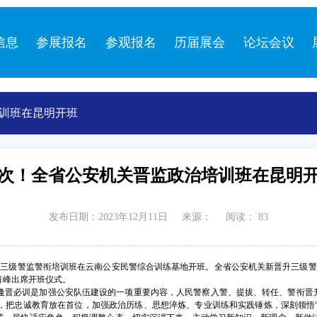
信息
参展报名
参观报名
历届展会
论坛会议
训班在昆明开班
次！全省公安机关晋监政治培训班在昆明
发布日期：2023年12月11日
来源：
阅读：
83
升三级警监警衔培训班在云南公安民警综合训练基地开班。全省公安机关新晋升三级警
肖峰出席开班仪式。
逢晋必训是加强公安队伍建设的一项重要内容，人民警察入警、提拔、转任、警衔晋升
把忠诚教育放在首位，加强政治历练、思想淬炼、专业训练和实践锤炼，深刻领悟“两