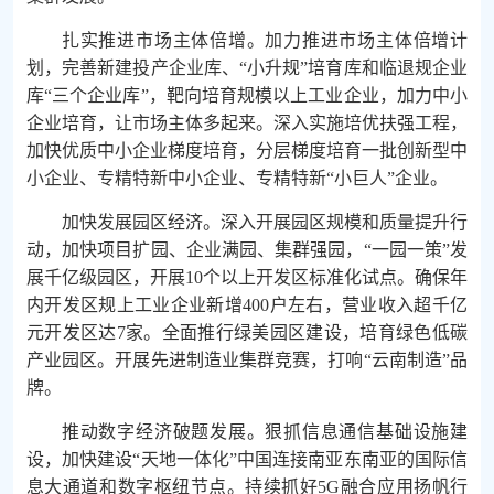
扎实推进市场主体倍增。加力推进市场主体倍增计
划，完善新建投产企业库、“小升规”培育库和临退规企业
库“三个企业库”，靶向培育规模以上工业企业，加力中小
企业培育，让市场主体多起来。深入实施培优扶强工程，
加快优质中小企业梯度培育，分层梯度培育一批创新型中
小企业、专精特新中小企业、专精特新“小巨人”企业。
加快发展园区经济。深入开展园区规模和质量提升行
动，加快项目扩园、企业满园、集群强园，“一园一策”发
展千亿级园区，开展10个以上开发区标准化试点。确保年
内开发区规上工业企业新增400户左右，营业收入超千亿
元开发区达7家。全面推行绿美园区建设，培育绿色低碳
产业园区。开展先进制造业集群竞赛，打响“云南制造”品
牌。
推动数字经济破题发展。狠抓信息通信基础设施建
设，加快建设“天地一体化”中国连接南亚东南亚的国际信
息大通道和数字枢纽节点。持续抓好5G融合应用扬帆行