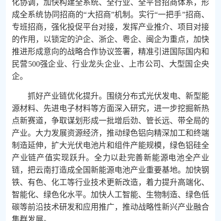
化协调，加快构建全系统、全行业、全平台招商体系，形
成全系统协同招商的“大招商”机制。实行“一把手”招商、
专班招商，强化投促平台对接，发挥产业推介、项目对接
的作用，以锁定的沪企、浙企、粤企、闽企为重点，加快
推进形成意向的战略合作协议签署，精准引进国际国内和
民营500强企业、行业龙头企业、上市公司、大型国企央
企。
抓好产业链优化提升。围绕分布式光伏发电、新型能
源材料、先进电子材料等方面深入研究，进一步挖掘新热
点新赛道，争取谋划形成一批增后劲、管长远、带全局的
产业。大力发展资源经济，推动绿色铝向精深加工和终端
制造延伸，扩大光伏电池片和组件产能规模，绿色铝硅全
产业链产值实现跃升。全力以赴完善新能源电池全产业
链，把云南打造成全国新能源电池产业重要基地。加快钢
铁、有色、化工等行业技术更新改造，着力提升高端化、
智能化、绿色化水平。加快人工智能、生物制造、绿色低
碳等前沿技术研发和应用推广，推动战略性新兴产业融合
集群发展。