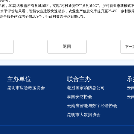
供参考。
，5G网络覆盖所有县城城区，实现“村村通宽带”“县县通5G”。乡村新业态新模式不
村发展水平评价结果看，智慧农业建设快速起步，农业生产信息化率提升至25.4%；乡
合服务站点增至48.3万个，行政村覆盖率达到86.0%。
返回
下一
主办单位
联合主办
承
昆明市应急救援协会
老挝国家消防总公司
云
泰国安防协会
云
云南省智能与数字经济协会
昆明市大数据协会