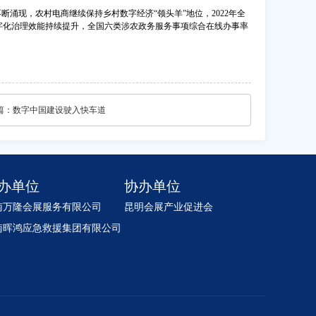
断涌现，农村电商继续保持乡村数字经济“领头羊”地位，2022年全
村数字化治理效能持续提升，全国六类涉农政务服务事项综合在线办事率
篇：
数字中国建设驶入快车道
办单位
协办单位
南万隆会展服务有限公司
昆明会展产业促进会
南晖鸿应急救援集团有限公司