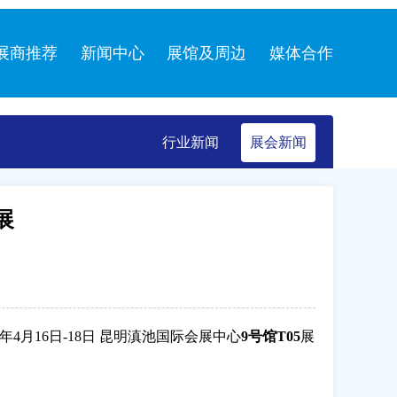
展商推荐
新闻中心
展馆及周边
媒体合作
行业新闻
展会新闻
展
年
4
月
16
日
-18
日 昆明滇池国际会展中心
9
号馆
T05
展