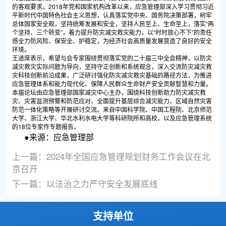
的客观要求。2018年党和国家机构改革以来，应急管理部深入学习贯彻习近
平新时代中国特色社会主义思想，认真落实党中央、国务院决策部署，树牢
总体国家安全观，坚持统筹发展和安全，坚持人民至上、生命至上，落实“两
个坚持、三个转变”，着力提升防灾减灾救灾能力，以“时时放心不下”的责任
感全力防风险、保安全、护稳定，为经济社会高质量发展营造了良好的安全
环境。
王道席表示，希望与会专家围绕贯彻落实党的二十届三中全会精神，以防灾
减灾救灾实际问题为导向，坚持守正创新和系统观念，深入交流防灾减灾救
灾科技创新前沿成果，广泛研讨强化防灾减灾救灾基础的路径方法，为推进
应急管理体系和能力现代化、保障人民群众生命财产安全贡献智慧和力量。
本届论坛由应急管理部国家减灾中心主办，围绕科技创新助力防灾减灾救
灾、灾害监测预警和防范应对、全面提升基层综合减灾能力、区域自然灾害
防范一体化策略等开展研讨交流。来自中国科学院、中国工程院、北京师范
大学、浙江大学、华北水利水电大学等科研院所和高校，以及应急管理系统
的18位专家作专题报告。
●来源：应急管理部
上一篇：
2024年全国应急管理规划财务工作会议在北
京召开
下一篇：
以法治之力严守安全发展底线
支持单位