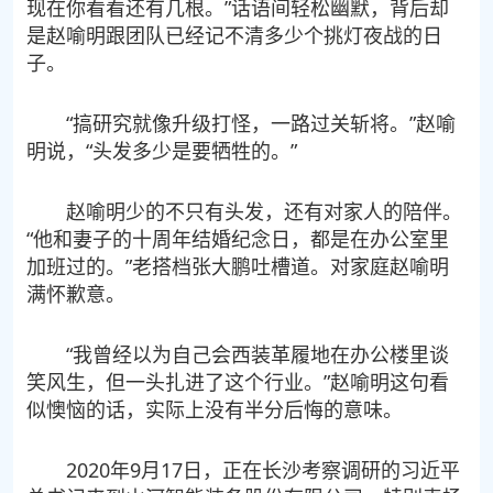
现在你看看还有几根。”话语间轻松幽默，背后却
是赵喻明跟团队已经记不清多少个挑灯夜战的日
子。
“搞研究就像升级打怪，一路过关斩将。”赵喻
明说，“头发多少是要牺牲的。”
赵喻明少的不只有头发，还有对家人的陪伴。
“他和妻子的十周年结婚纪念日，都是在办公室里
加班过的。”老搭档张大鹏吐槽道。对家庭赵喻明
满怀歉意。
“我曾经以为自己会西装革履地在办公楼里谈
笑风生，但一头扎进了这个行业。”赵喻明这句看
似懊恼的话，实际上没有半分后悔的意味。
2020年9月17日，正在长沙考察调研的习近平